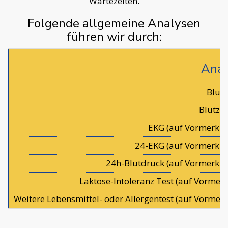
Wartezeiten.
Folgende allgemeine Analysen
führen wir durch:
Anal
Blut
Blutzu
EKG (auf Vormerku
24-EKG (auf Vormerku
24h-Blutdruck (auf Vormerku
Laktose-Intoleranz Test (auf Vormer
Weitere Lebensmittel- oder Allergentest (auf Vormer